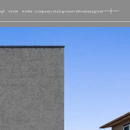
ept
event
works
company
catalog
reservation
instagram