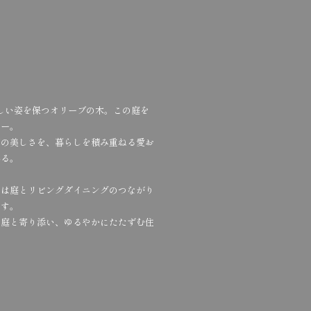
しい姿を保つオリーブの木。この庭を
リー。
節の美しさを、暮らしを積み重ねる愛お
れる。
しは庭とリビングダイニングのつながり
ます。
、庭と寄り添い、ゆるやかにたたずむ住