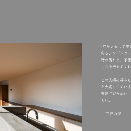
1年をとおして美
彩るシンボルツ
時の流れを、季
しさを伝えてく
この夫婦の暮ら
を大切にしてい
夫婦で寄り添い
まい。
-古三津の家-